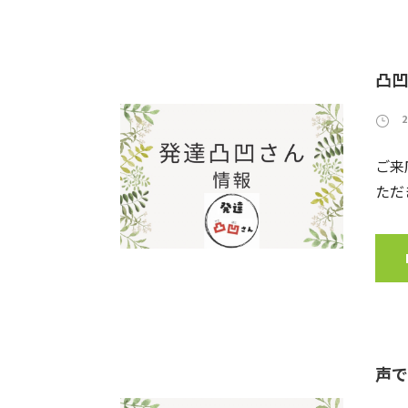
凸凹
ご来
ただ
声で