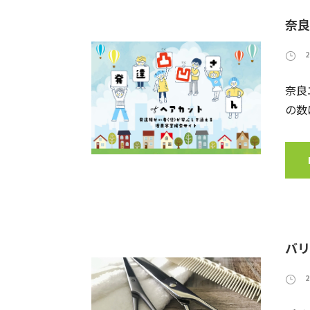
奈良
奈良
の数
バリ