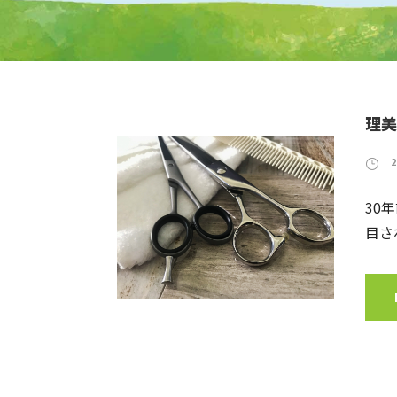
理美
30
目され