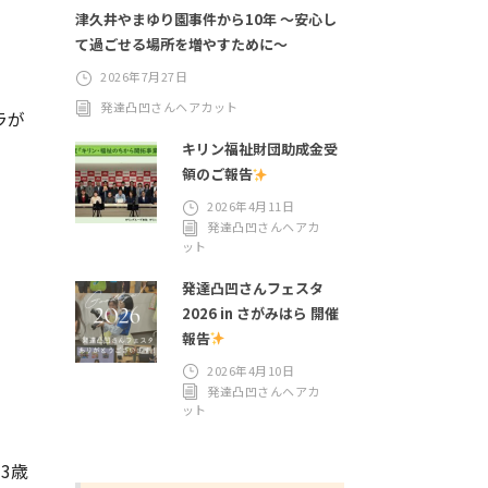
津久井やまゆり園事件から10年 ～安心し
て過ごせる場所を増やすために～
2026年7月27日
発達凸凹さんヘアカット
ラが
キリン福祉財団助成金受
領のご報告
2026年4月11日
発達凸凹さんヘアカ
ット
発達凸凹さんフェスタ
2026 in さがみはら 開催
報告
2026年4月10日
発達凸凹さんヘアカ
ット
3歳