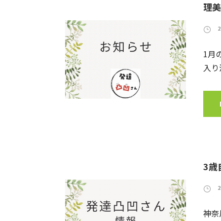
理美
1月
入り
3歳
神奈