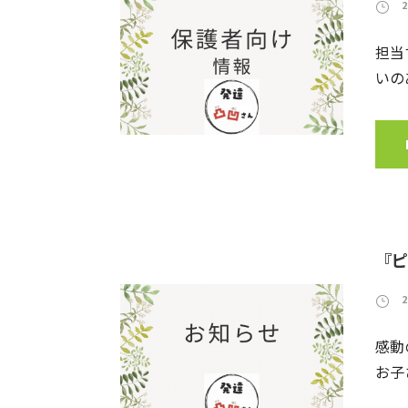
担当
いの
『ピ
感動
お子