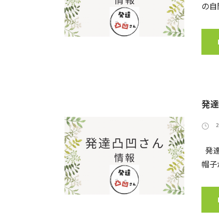
の自
発達
​発
帽子