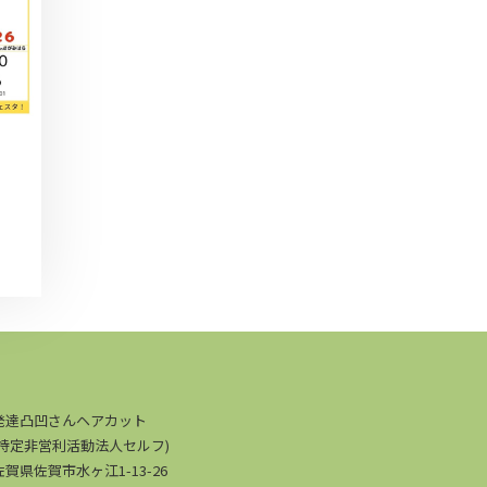
発達凸凹さんヘアカット
(特定非営利活動法人セルフ)
佐賀県佐賀市水ヶ江1-13-26