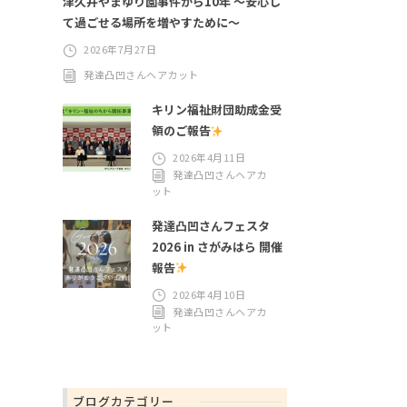
津久井やまゆり園事件から10年 ～安心し
て過ごせる場所を増やすために～
2026年7月27日
発達凸凹さんヘアカット
キリン福祉財団助成金受
領のご報告
2026年4月11日
発達凸凹さんヘアカ
ット
発達凸凹さんフェスタ
2026 in さがみはら 開催
報告
2026年4月10日
発達凸凹さんヘアカ
ット
ブログカテゴリー