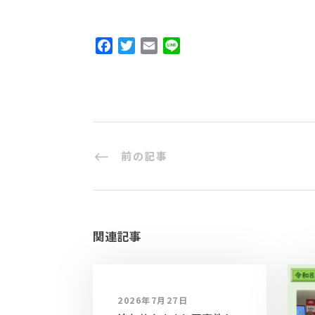
F
T
E
L
a
w
m
i
c
i
a
n
e
t
i
e
b
t
l
o
e
o
r
前の記事
k
関連記事
2026年7月27日