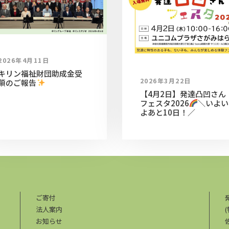
2026年4月11日
キリン福祉財団助成金受
2026年3月22日
領のご報告
【4月2日】発達凸凹さん
フェスタ2026
＼いよい
よあと10日！／
ご寄付
法人案内
お知らせ