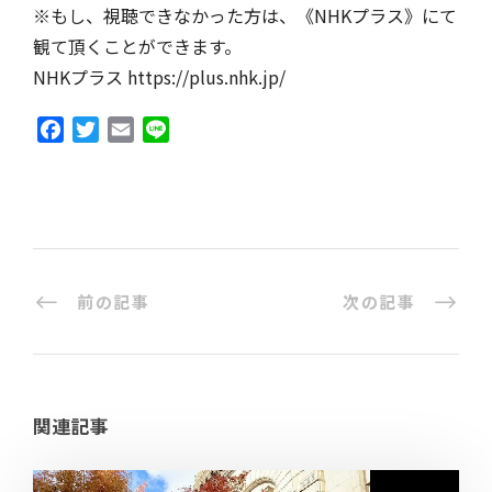
※もし、視聴できなかった方は、《NHKプラス》にて
観て頂くことができます。
NHKプラス https://plus.nhk.jp/
F
T
E
L
a
w
m
i
c
i
a
n
e
t
i
e
b
t
l
o
e
o
r
前の記事
次の記事
k
関連記事